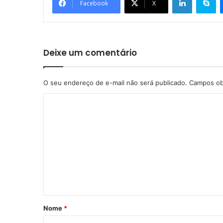
Facebook
X
Deixe um comentário
O seu endereço de e-mail não será publicado.
Campos ob
C
o
m
e
n
t
á
r
Nome
*
i