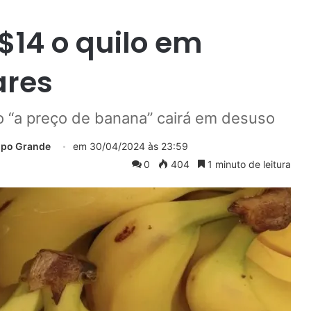
$14 o quilo em
ares
o “a preço de banana” cairá em desuso
mpo Grande
em
30/04/2024 às 23:59
0
404
1 minuto de leitura