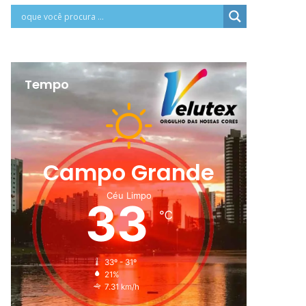
Tempo
Campo Grande
Céu Limpo
33
℃
33º - 31º
21%
7.31 km/h