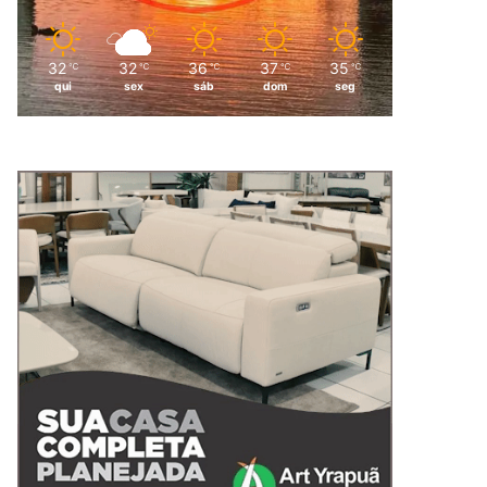
32
32
36
37
35
℃
℃
℃
℃
℃
qui
sex
sáb
dom
seg