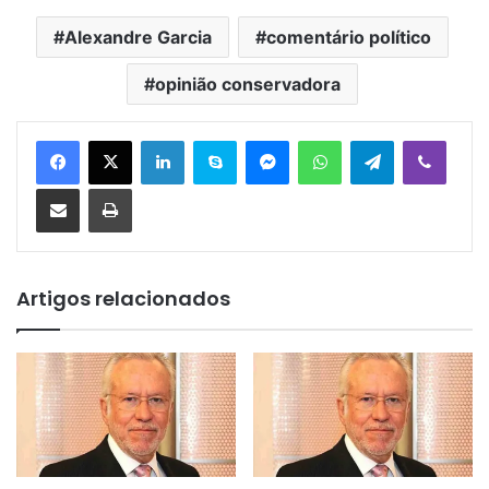
Alexandre Garcia
comentário político
opinião conservadora
Linkedin
Skype
Messenger
WhatsApp
Telegram
Viber
Compartilhar via e-mail
Imprimir
Artigos relacionados