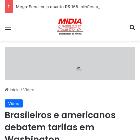
Mega-Sena: veja quanto R$ 165 milhões podem render na poupança, Tesouro Direto e CDB
Menu
P
Início
/
Vídeo
Vídeo
Brasileiros e americanos
debatem tarifas em
Washington.