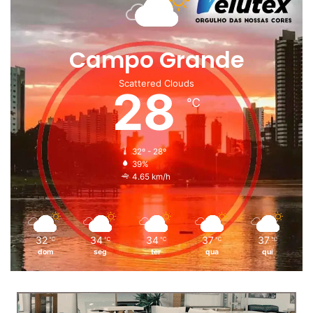
Campo Grande
Scattered Clouds
28
℃
32º - 28º
39%
4.65 km/h
32
34
34
37
37
℃
℃
℃
℃
℃
dom
seg
ter
qua
qui