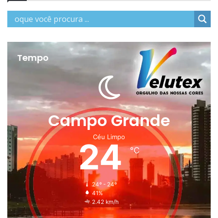
Tempo
Campo Grande
Céu Limpo
24
℃
24º - 24º
41%
2.42 km/h