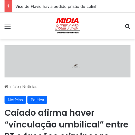
Vice de Flavio havia pedido prisão de Lulinha
Menu
P
Início
/
Notícias
Notícias
Política
Caiado afirma haver
“vinculação umbilical” entre