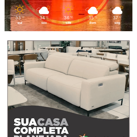
33
34
36
35
37
℃
℃
℃
℃
℃
qui
sex
sáb
dom
seg