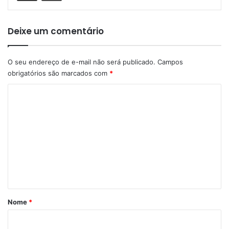
Deixe um comentário
O seu endereço de e-mail não será publicado.
Campos
obrigatórios são marcados com
*
C
o
m
e
n
t
á
r
Nome
*
i