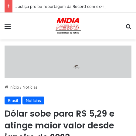
Justiça proíbe reportagem da Record com ex-marido de Maria da Penha; entenda o motivo
Menu
P
Início
/
Notícias
Brasil
Notícias
Dólar sobe para R$ 5,29 e
atinge maior valor desde