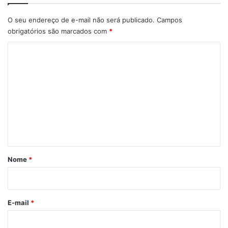
O seu endereço de e-mail não será publicado.
Campos
obrigatórios são marcados com
*
C
o
m
e
n
t
á
r
Nome
*
i
o
*
E-mail
*