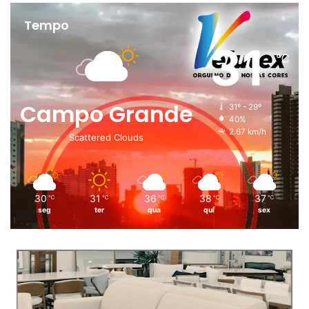
Tempo
31
℃
Campo Grande
31º - 29º
40%
2.67 km/h
Scattered Clouds
30
31
36
38
37
℃
℃
℃
℃
℃
seg
ter
qua
qui
sex