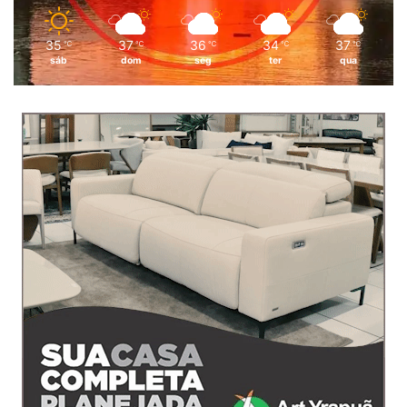
35
37
36
34
37
℃
℃
℃
℃
℃
sáb
dom
seg
ter
qua