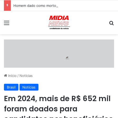
Homem dado como morto por 45 minutos afirma ter conversado com Jesus por três horas
Menu
P
Início
/
Notícias
Brasil
Notícias
Em 2024, mais de R$ 652 mil
foram doados para