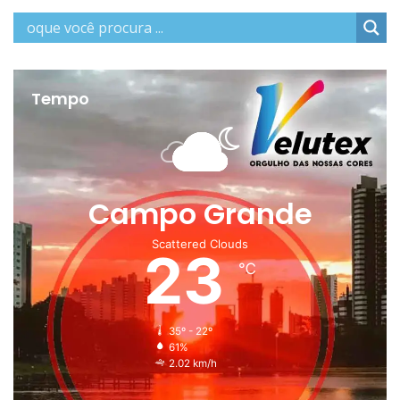
Tempo
Campo Grande
Scattered Clouds
23
℃
35º - 22º
61%
2.02 km/h