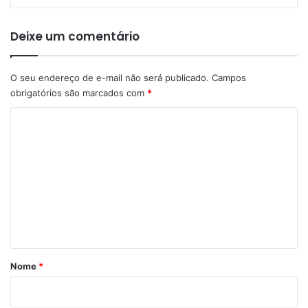
Deixe um comentário
O seu endereço de e-mail não será publicado.
Campos
obrigatórios são marcados com
*
C
o
m
e
n
t
á
r
Nome
*
i
o