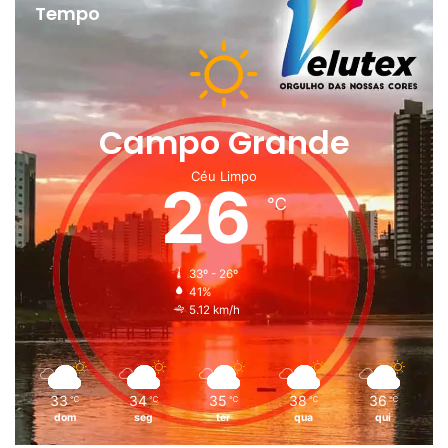
Tempo
Campo Grande
Céu Limpo
26
℃
33º - 26º
41%
5.12 km/h
33
34
35
38
36
℃
℃
℃
℃
℃
dom
seg
ter
qua
qui