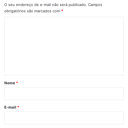
O seu endereço de e-mail não será publicado.
Campos
obrigatórios são marcados com
*
C
o
m
e
n
t
á
r
Nome
*
i
o
*
E-mail
*