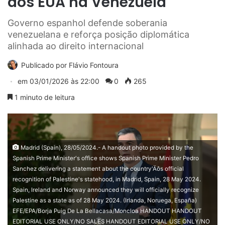
dos EUA na Venezuela
Governo espanhol defende soberania
venezuelana e reforça posição diplomática
alinhada ao direito internacional
Publicado por
Flávio Fontoura
em
03/01/2026 às 22:00
0
265
1 minuto de leitura
Madrid (Spain), 28/05/2024.- A handout photo provided by the
Spanish Prime Minister's office shows Spanish Prime Minister Pedro
Sanchez delivering a statement about the country'Äôs official
recognition of Palestine's statehood, in Madrid, Spain, 28 May 2024.
Spain, Ireland and Norway announced they will officially recognize
Palestine as a state as of 28 May 2024. (Irlanda, Noruega, España)
EFE/EPA/Borja Puig De La Bellacasa/Moncloa HANDOUT HANDOUT
EDITORIAL USE ONLY/NO SALES HANDOUT EDITORIAL USE ONLY/NO