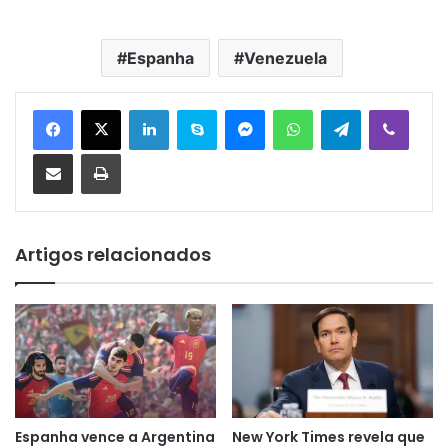
Espanha
Venezuela
Linkedin
Skype
Messenger
WhatsApp
Telegram
Viber
Compartilhar via e-mail
Imprimir
Artigos relacionados
Espanha vence a Argentina
New York Times revela que