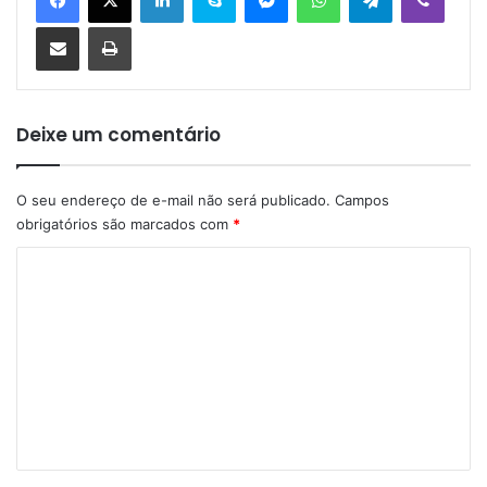
Compartilhar via e-mail
Imprimir
Deixe um comentário
O seu endereço de e-mail não será publicado.
Campos
obrigatórios são marcados com
*
C
o
m
e
n
t
á