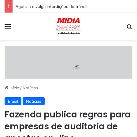
Agetran divulga interdições de trânsito para esta sexta-feira em Campo Grande
Menu
P
Início
/
Notícias
Brasil
Notícias
Fazenda publica regras para
empresas de auditoria de