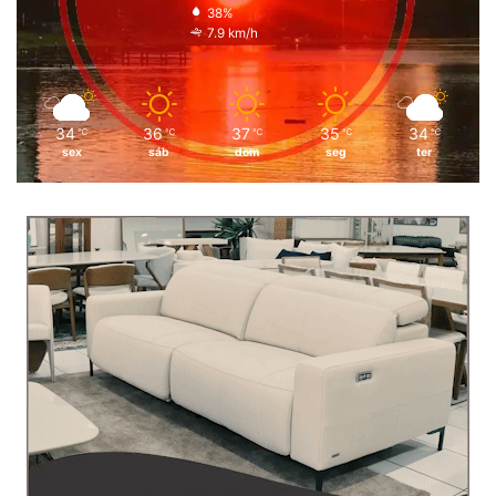
38%
7.9 km/h
34
36
37
35
34
℃
℃
℃
℃
℃
sex
sáb
dom
seg
ter