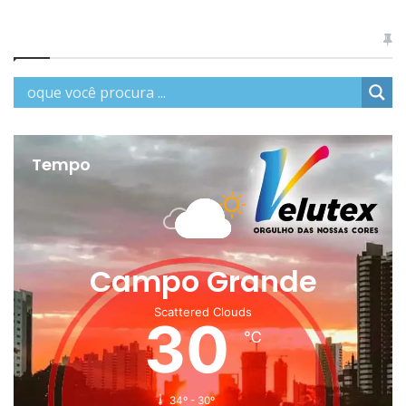
Tempo
Campo Grande
Scattered Clouds
30
℃
34º - 30º