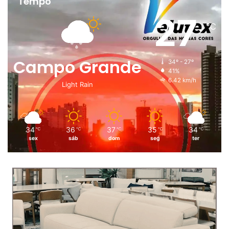
Tempo
27
℃
Campo Grande
34º - 27º
41%
6.42 km/h
Light Rain
34
36
37
35
34
℃
℃
℃
℃
℃
sex
sáb
dom
seg
ter