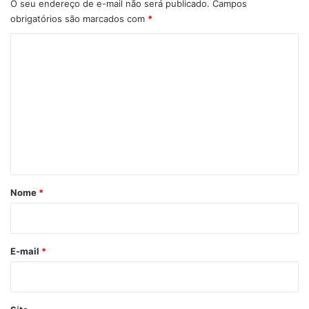
O seu endereço de e-mail não será publicado.
Campos
obrigatórios são marcados com
*
C
o
m
e
n
t
á
r
Nome
*
i
o
*
E-mail
*