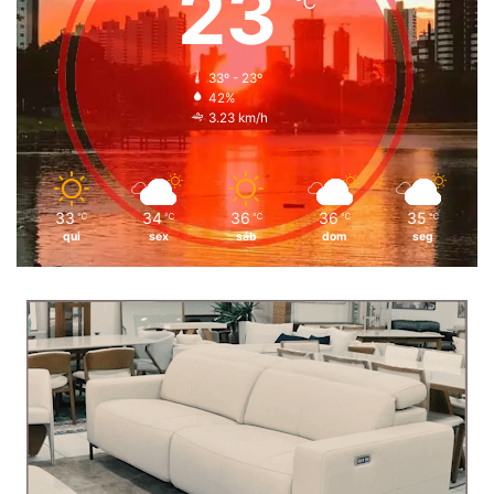
23
℃
33º - 23º
42%
3.23 km/h
33
34
36
36
35
℃
℃
℃
℃
℃
qui
sex
sáb
dom
seg