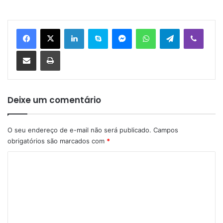
Linkedin
Skype
Messenger
WhatsApp
Telegram
Viber
Compartilhar via e-mail
Imprimir
Deixe um comentário
O seu endereço de e-mail não será publicado.
Campos
obrigatórios são marcados com
*
C
o
m
e
n