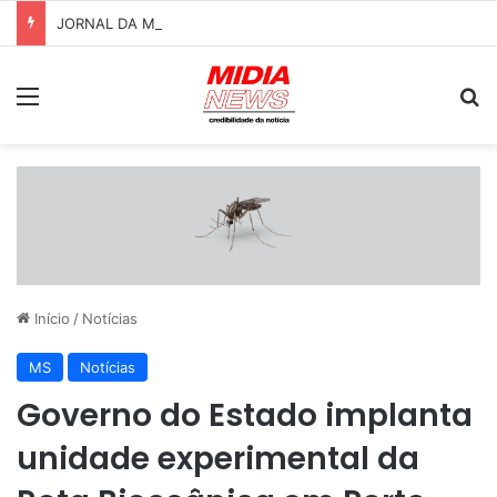
JORNAL DA MANHÃ – 1° EDIÇÃO – 06/08/2026
Menu
P
Início
/
Notícias
MS
Notícias
Governo do Estado implanta
unidade experimental da