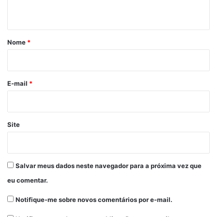
t
á
r
Nome
*
i
o
*
E-mail
*
Site
Salvar meus dados neste navegador para a próxima vez que
eu comentar.
Notifique-me sobre novos comentários por e-mail.