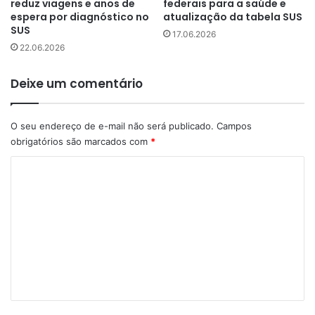
reduz viagens e anos de
federais para a saúde e
espera por diagnóstico no
atualização da tabela SUS
SUS
17.06.2026
22.06.2026
Deixe um comentário
O seu endereço de e-mail não será publicado.
Campos
obrigatórios são marcados com
*
C
o
m
e
n
t
á
r