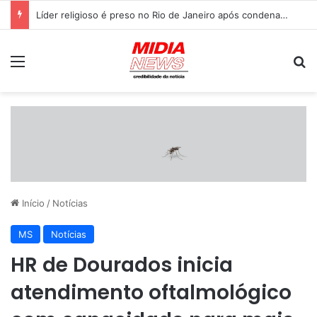
Líder religioso é preso no Rio de Janeiro após condenação por abusos sexuais contra fiéis
Menu
P
Início
/
Notícias
MS
Notícias
HR de Dourados inicia
atendimento oftalmológico