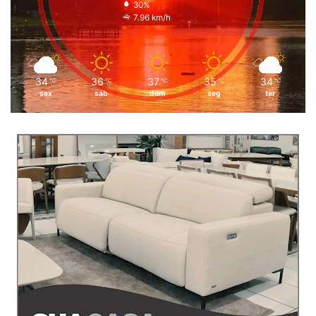
30%
7.96 km/h
34
36
37
35
34
℃
℃
℃
℃
℃
sex
sáb
dom
seg
ter