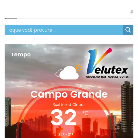
Tempo
Campo Grande
Scattered Clouds
32
℃
34º - 31º