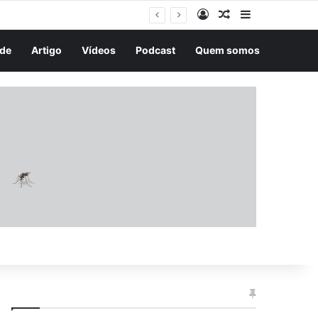
Entrar
Artigo aleatório
Barra Latera
o
de
Artigo
Vídeos
Podcast
Quem somos