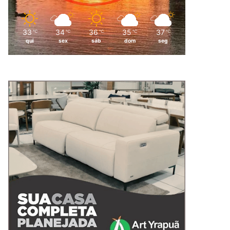
33
34
36
35
37
℃
℃
℃
℃
℃
qui
sex
sáb
dom
seg