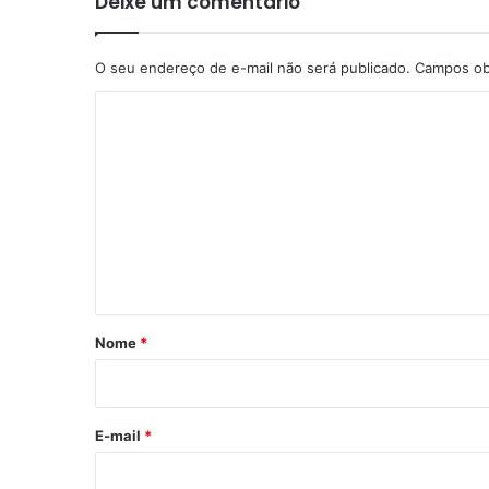
Deixe um comentário
O seu endereço de e-mail não será publicado.
Campos ob
C
o
m
e
n
t
á
r
Nome
*
i
o
*
E-mail
*