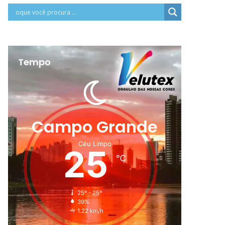
Tempo
Campo Grande
Céu Limpo
25
℃
25º - 25º
39%
1.22 km/h