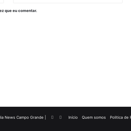
ez que eu comentar.
dia News Campo Grande |
Facebook
Twitter
Início
Quem somos
Politica de