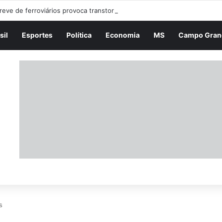
reve de ferroviários provoca transtornos e agrava trânsito em São Paul
sil
Esportes
Política
Economia
MS
Campo Gran
s