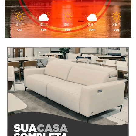
32
32
36
36
35
℃
℃
℃
℃
℃
qui
sex
sáb
dom
seg