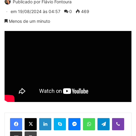
Publicado por
Flávio Fontoura
em
19/08/2024 às 04:57
0
469
Menos de um minuto
Linkedin
Skype
Messenger
WhatsApp
Telegram
Viber
Compartilhar via e-mail
Imprimir