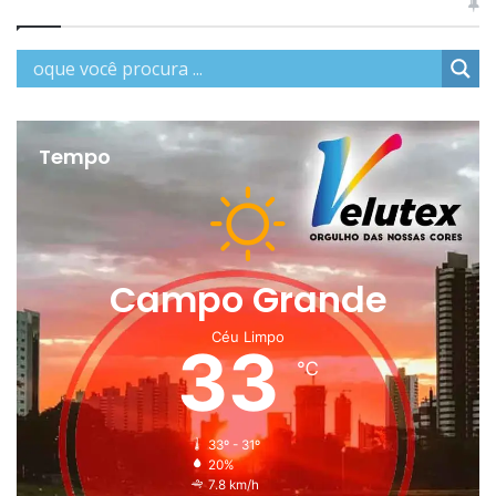
Tempo
Campo Grande
Céu Limpo
33
℃
33º - 31º
20%
7.8 km/h