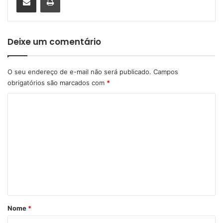
Deixe um comentário
O seu endereço de e-mail não será publicado.
Campos
obrigatórios são marcados com
*
C
o
m
e
n
t
á
r
Nome
*
i