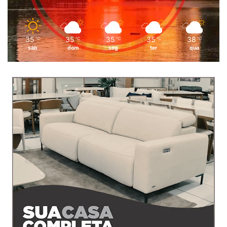
35
35
35
35
38
℃
℃
℃
℃
℃
sáb
dom
seg
ter
qua