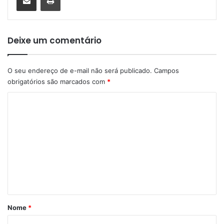
Deixe um comentário
O seu endereço de e-mail não será publicado.
Campos
obrigatórios são marcados com
*
C
o
m
e
n
t
á
r
Nome
*
i