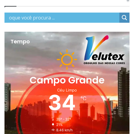
Tempo
Campo Grande
Céu Limpo
34
℃
35º - 32º
21%
8.46 km/h