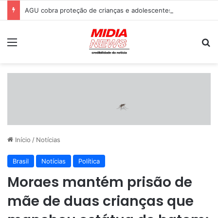
AGU cobra proteção de crianças e adolescentes do Discord após caso envolvendo jovem
Menu
P
Início
/
Notícias
Brasil
Notícias
Política
Moraes mantém prisão de
mãe de duas crianças que