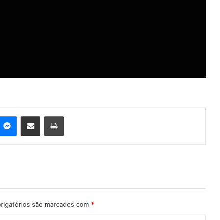
Messenger
Compartilhar via e-mail
Imprimir
rigatórios são marcados com
*