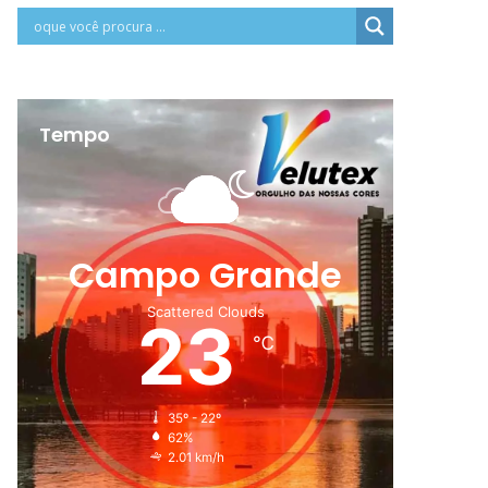
Tempo
Campo Grande
Scattered Clouds
23
℃
35º - 22º
62%
2.01 km/h