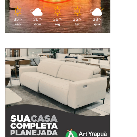
35
36
36
35
38
℃
℃
℃
℃
℃
sáb
dom
seg
ter
qua