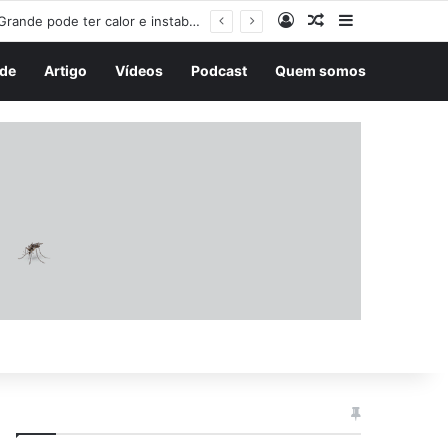
Entrar
Artigo aleatório
Barra Latera
Sábado terá contrastes no tempo nos principais aeroportos do Brasil; Campo Grande pode ter calor e instabilidade
de
Artigo
Vídeos
Podcast
Quem somos