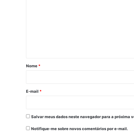
C
o
m
e
n
t
á
r
Nome
*
i
o
*
E-mail
*
Salvar meus dados neste navegador para a próxima v
Notifique-me sobre novos comentários por e-mail.