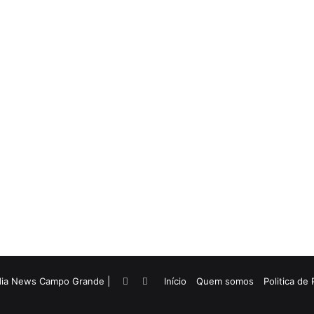
dia News Campo Grande |
Facebook
Twitter
Início
Quem somos
Politica de