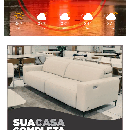
35
37
36
34
37
℃
℃
℃
℃
℃
sáb
dom
seg
ter
qua