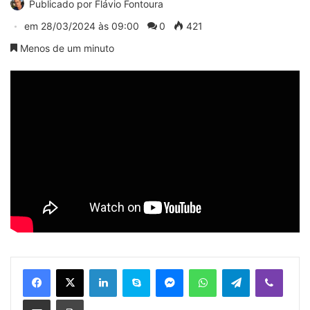
Publicado por
Flávio Fontoura
em
28/03/2024 às 09:00
0
421
Menos de um minuto
Linkedin
Skype
Messenger
WhatsApp
Telegram
Viber
Compartilhar via e-mail
Imprimir