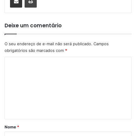
Deixe um comentário
O seu endereço de e-mail não será publicado.
Campos
obrigatórios são marcados com
*
C
o
m
e
n
t
á
r
Nome
*
i