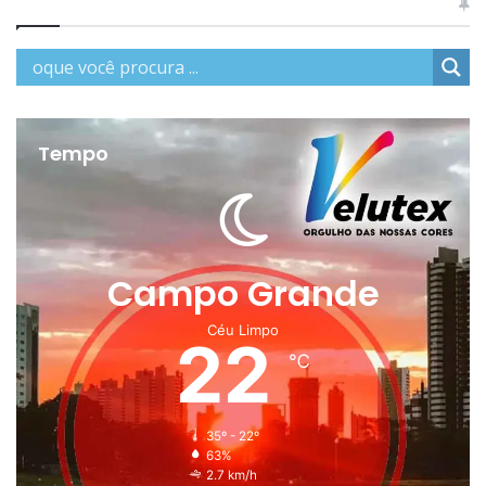
Tempo
Campo Grande
Céu Limpo
22
℃
35º - 22º
63%
2.7 km/h