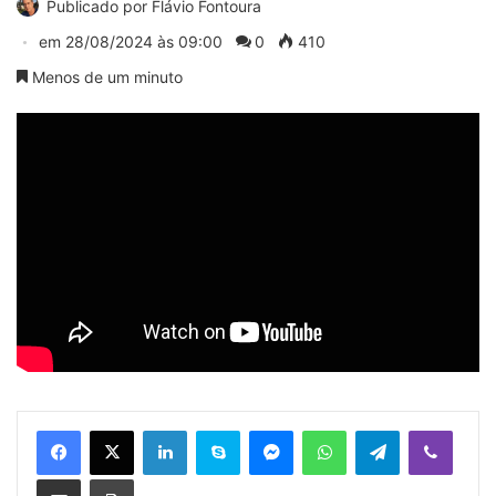
Publicado por
Flávio Fontoura
em
28/08/2024 às 09:00
0
410
Menos de um minuto
Linkedin
Skype
Messenger
WhatsApp
Telegram
Viber
Compartilhar via e-mail
Imprimir