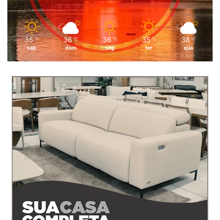
35
36
36
35
38
℃
℃
℃
℃
℃
sáb
dom
seg
ter
qua