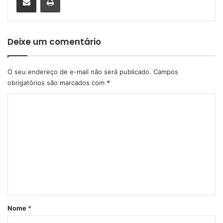
Deixe um comentário
O seu endereço de e-mail não será publicado.
Campos
obrigatórios são marcados com
*
C
o
m
e
n
t
á
r
Nome
*
i