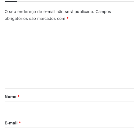
O seu endereço de e-mail não será publicado.
Campos
obrigatórios são marcados com
*
C
o
m
e
n
t
á
r
Nome
*
i
o
*
E-mail
*