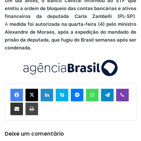
Um dia antes, o Banco Central informou ao STF que
emitiu a ordem de bloqueio das contas bancárias e ativos
financeiros da deputada Carla Zambelli (PL-SP)
.
A
medida foi autorizada na quarta-feira (4) pelo ministro
Alexandre de Moraes, após a expedição do mandado de
prisão da deputada, que fugiu do Brasil semanas após ser
condenada.
Linkedin
Skype
Messenger
WhatsApp
Telegram
Viber
Compartilhar via e-mail
Imprimir
Deixe um comentário