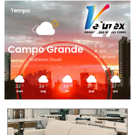
Tempo
27
℃
Campo Grande
32º - 27º
40%
4.85 km/h
Scattered Clouds
32
34
34
37
37
℃
℃
℃
℃
℃
dom
seg
ter
qua
qui