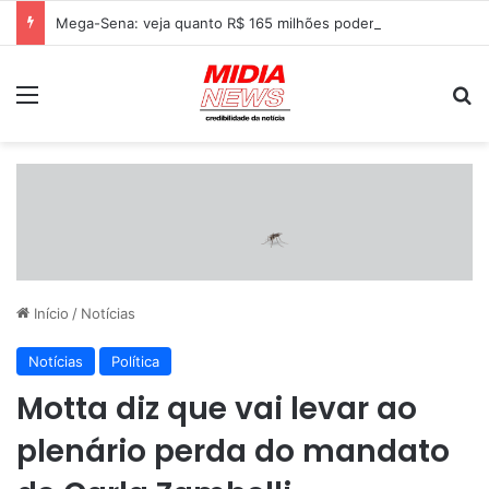
Mega-Sena: veja quanto R$ 165 milhões podem render na poupança, Tesouro Direto e CDB
Menu
P
Início
/
Notícias
Notícias
Política
Motta diz que vai levar ao
plenário perda do mandato