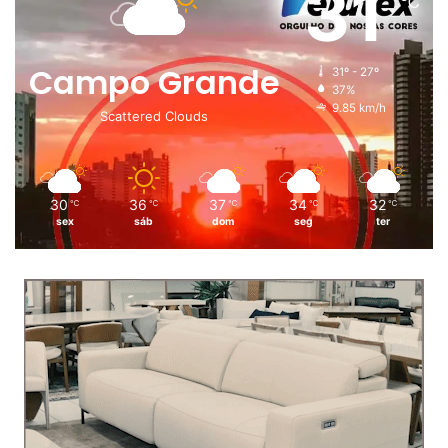
31
℃
Campo Grande
31º - 27º
37%
9.85 km/h
Scattered Clouds
30
36
37
34
32
℃
℃
℃
℃
℃
sex
sáb
dom
seg
ter