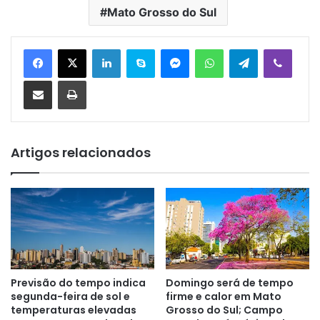
Mato Grosso do Sul
Linkedin
Skype
Messenger
WhatsApp
Telegram
Viber
Compartilhar via e-mail
Imprimir
Artigos relacionados
Previsão do tempo indica
Domingo será de tempo
segunda-feira de sol e
firme e calor em Mato
temperaturas elevadas
Grosso do Sul; Campo