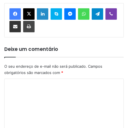
Linkedin
Skype
Messenger
WhatsApp
Telegram
Viber
Compartilhar via e-mail
Imprimir
Deixe um comentário
O seu endereço de e-mail não será publicado.
Campos
obrigatórios são marcados com
*
C
o
m
e
n
t