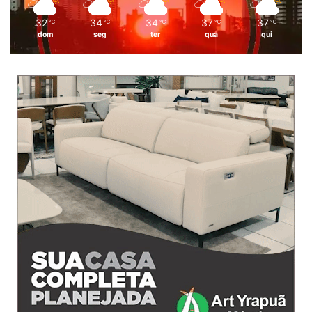
32
34
34
37
37
℃
℃
℃
℃
℃
dom
seg
ter
qua
qui