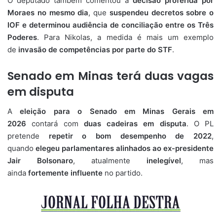
O deputado também comentou a
decisão proferida por
Moraes no mesmo dia
, que
suspendeu decretos sobre o
IOF e determinou audiência de conciliação entre os Três
Poderes
. Para Nikolas, a medida é mais um exemplo
de
invasão de competências por parte do STF
.
Senado em Minas terá duas vagas
em disputa
A
eleição para o Senado em Minas Gerais em
2026
contará com
duas cadeiras em disputa
. O PL
pretende
repetir o bom desempenho de 2022
,
quando
elegeu parlamentares alinhados ao ex-presidente
Jair Bolsonaro
, atualmente
inelegível
, mas
ainda
fortemente influente
no partido.