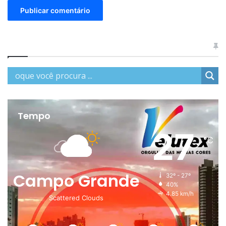
Tempo
27
℃
Campo Grande
32º - 27º
40%
4.85 km/h
Scattered Clouds