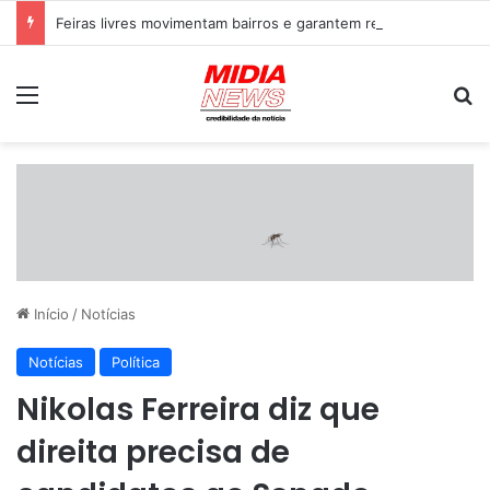
Feiras livres movimentam bairros e garantem renda a milhares de famílias em Campo Grande
Menu
P
Início
/
Notícias
Notícias
Política
Nikolas Ferreira diz que
direita precisa de