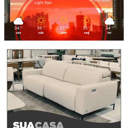
6.42 km/h
Light Rain
34
36
37
35
34
℃
℃
℃
℃
℃
sex
sáb
dom
seg
ter