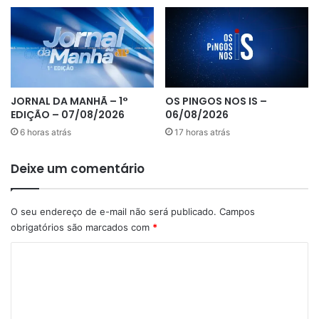
JORNAL DA MANHÃ – 1°
OS PINGOS NOS IS –
EDIÇÃO – 07/08/2026
06/08/2026
6 horas atrás
17 horas atrás
Deixe um comentário
O seu endereço de e-mail não será publicado.
Campos
obrigatórios são marcados com
*
C
o
m
e