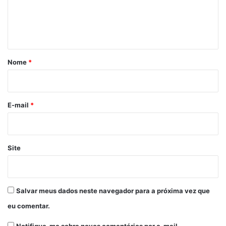
n
t
á
r
Nome
*
i
o
*
E-mail
*
Site
Salvar meus dados neste navegador para a próxima vez que
eu comentar.