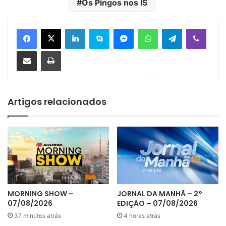
Os Pingos nos IS
Linkedin
Skype
Messenger
WhatsApp
Telegram
Viber
Compartilhar via e-mail
Imprimir
Artigos relacionados
MORNING SHOW –
JORNAL DA MANHÃ – 2°
07/08/2026
EDIÇÃO – 07/08/2026
37 minutos atrás
4 horas atrás