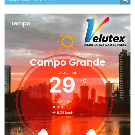
Tempo
Campo Grande
Céu Limpo
29
℃
33º - 28º
31%
6.28 km/h