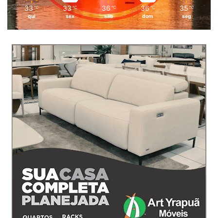
33
33
36
36
35
℃
℃
℃
℃
℃
qui
sex
sáb
dom
seg