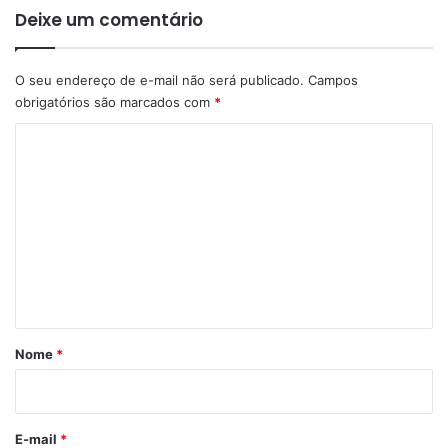
Deixe um comentário
O seu endereço de e-mail não será publicado.
Campos
obrigatórios são marcados com
*
C
o
m
e
n
t
á
r
Nome
*
i
o
*
E-mail
*