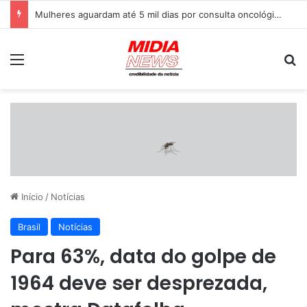
Mulheres aguardam até 5 mil dias por consulta oncológica ginecológica no Distrito Federal, aponta auditoria
Menu
P
Início
/
Notícias
Brasil
Notícias
Para 63%, data do golpe de
1964 deve ser desprezada,