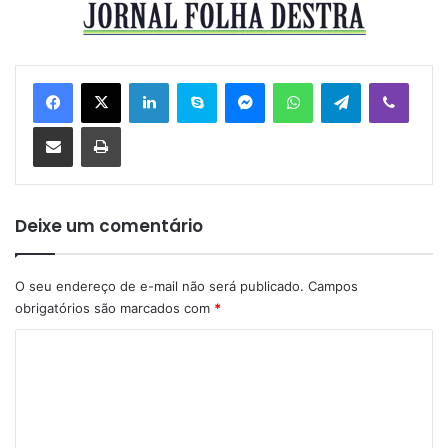
Linkedin
Skype
Messenger
WhatsApp
Telegram
Viber
Compartilhar via e-mail
Imprimir
Deixe um comentário
O seu endereço de e-mail não será publicado.
Campos
obrigatórios são marcados com
*
C
o
m
e