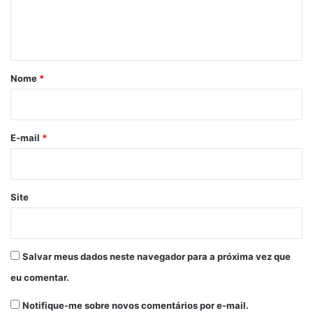
n
t
á
r
Nome
*
i
o
*
E-mail
*
Site
Salvar meus dados neste navegador para a próxima vez que
eu comentar.
Notifique-me sobre novos comentários por e-mail.