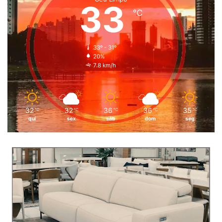
33
℃
33º - 31º
20%
7.8 km/h
32
32
36
36
35
℃
℃
℃
℃
℃
qui
sex
sáb
dom
seg