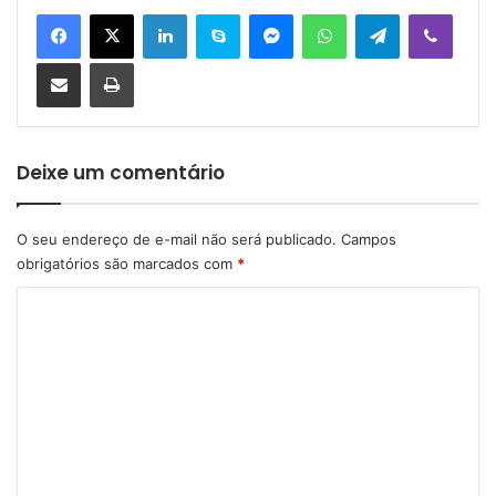
Linkedin
Skype
Messenger
WhatsApp
Telegram
Viber
Compartilhar via e-mail
Imprimir
Deixe um comentário
O seu endereço de e-mail não será publicado.
Campos
obrigatórios são marcados com
*
C
o
m
e
n
t