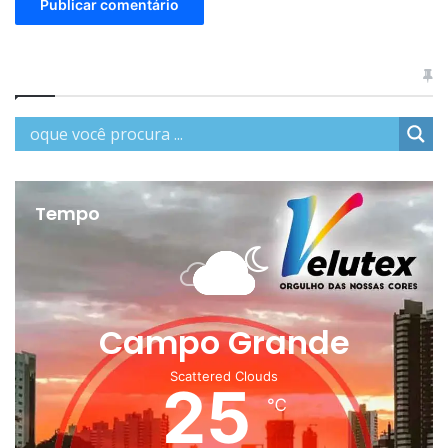
Tempo
Campo Grande
Scattered Clouds
25
℃