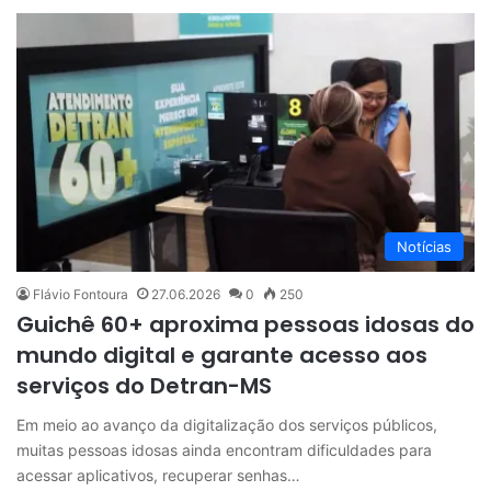
Notícias
Flávio Fontoura
27.06.2026
0
250
Guichê 60+ aproxima pessoas idosas do
mundo digital e garante acesso aos
serviços do Detran-MS
Em meio ao avanço da digitalização dos serviços públicos,
muitas pessoas idosas ainda encontram dificuldades para
acessar aplicativos, recuperar senhas…