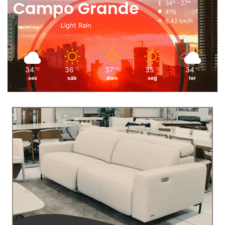
Campo Grande
34º - 27º
41%
6.42 km/h
Light Rain
34
36
37
35
34
℃
℃
℃
℃
℃
sex
sáb
dom
seg
ter