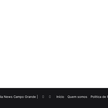
dia News Campo Grande |
Facebook
Twitter
Início
Quem somos
Politica de