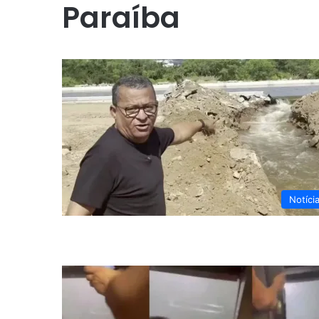
Paraíba
Notíci