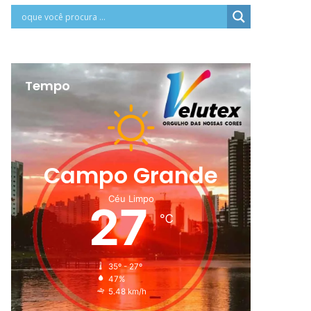
Tempo
Campo Grande
Céu Limpo
27
℃
35º - 27º
47%
5.48 km/h