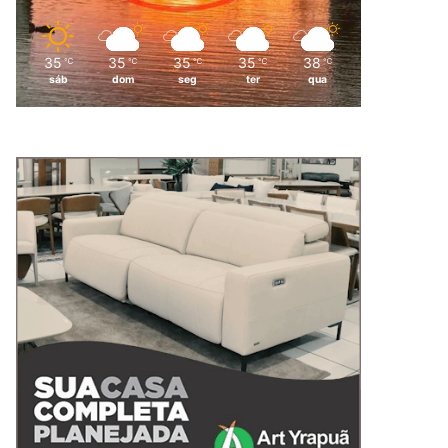
35
35
35
35
38
℃
℃
℃
℃
℃
sáb
dom
seg
ter
qua