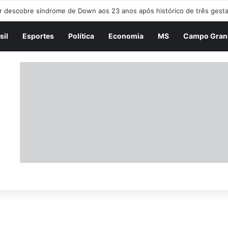
L DA MANHÃ – 08/08/26
sil
Esportes
Política
Economia
MS
Campo Gran