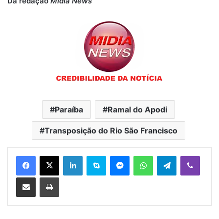
Da redação
Mídia News
Paraíba
Ramal do Apodi
Transposição do Rio São Francisco
Linkedin
Skype
Messenger
WhatsApp
Telegram
Viber
Compartilhar via e-mail
Imprimir