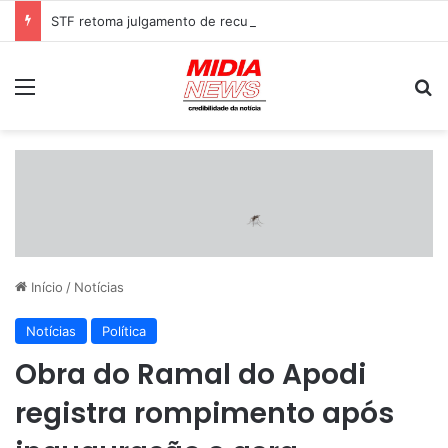
STF retoma julgamento de recursos sobre decisão que derrubou marco temporal indígena
Menu
P
Início
/
Notícias
Notícias
Política
Obra do Ramal do Apodi
registra rompimento após