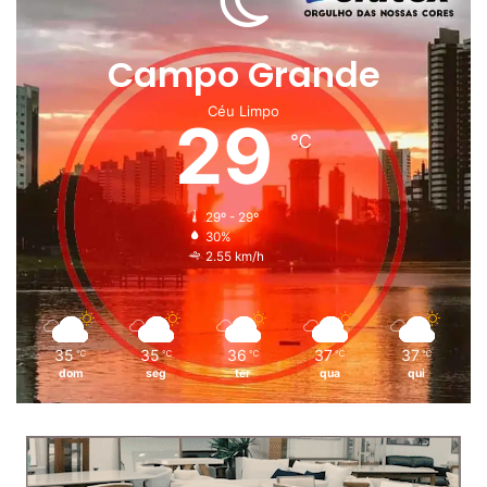
Campo Grande
Céu Limpo
29
℃
29º - 29º
30%
2.55 km/h
35
35
36
37
37
℃
℃
℃
℃
℃
dom
seg
ter
qua
qui