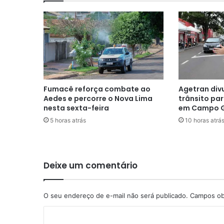
Fumacê reforça combate ao
Agetran div
Aedes e percorre o Nova Lima
trânsito par
nesta sexta-feira
em Campo 
5 horas atrás
10 horas atrá
Deixe um comentário
O seu endereço de e-mail não será publicado.
Campos ob
C