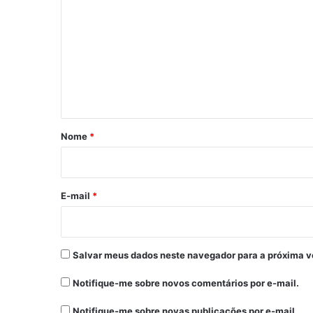
o
m
e
n
t
á
r
Nome
*
i
o
*
E-mail
*
Salvar meus dados neste navegador para a próxima v
Notifique-me sobre novos comentários por e-mail.
Notifique-me sobre novas publicações por e-mail.