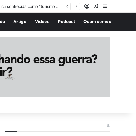
Entrar
Artigo aleatório
Barra Latera
Trump assina decretos para restringir cidadania por nascimento e mira prática conhecida como “turismo de parto”
de
Artigo
Vídeos
Podcast
Quem somos