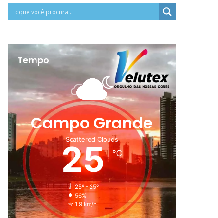
Tempo
Campo Grande
Scattered Clouds
25
℃
25º - 25º
56%
1.9 km/h