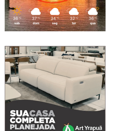
36
37
34
32
36
℃
℃
℃
℃
℃
sáb
dom
seg
ter
qua