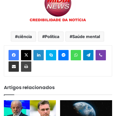
ciência
Política
Saúde mental
Linkedin
Skype
Messenger
WhatsApp
Telegram
Viber
Compartilhar via e-mail
Imprimir
Artigos relacionados