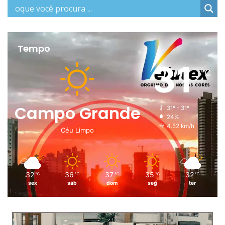
Tempo
31
℃
Campo Grande
31º - 31º
24%
4.52 km/h
Céu Limpo
32
36
37
35
32
℃
℃
℃
℃
℃
sex
sáb
dom
seg
ter