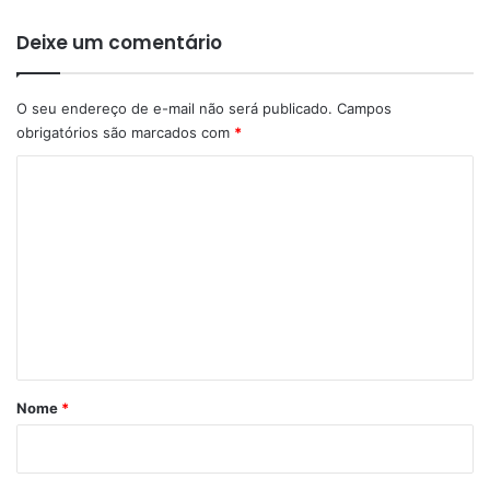
Deixe um comentário
O seu endereço de e-mail não será publicado.
Campos
obrigatórios são marcados com
*
C
o
m
e
n
t
á
r
Nome
*
i
o