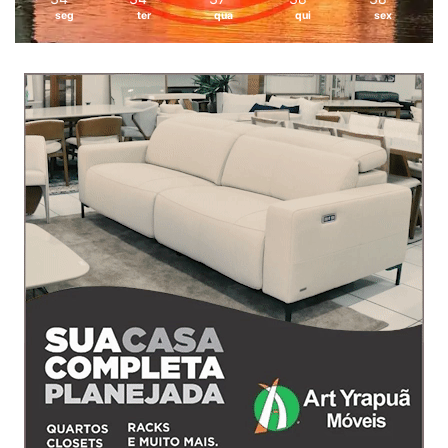
seg
ter
qua
qui
sex