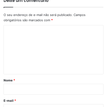
Deixe um comentário
O seu endereço de e-mail não será publicado.
Campos
obrigatórios são marcados com
*
C
o
m
e
n
t
á
r
Nome
*
i
o
*
E-mail
*