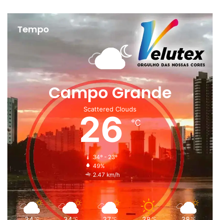
Tempo
Campo Grande
Scattered Clouds
26
℃
34º - 23º
49%
2.47 km/h
34
34
37
38
38
℃
℃
℃
℃
℃