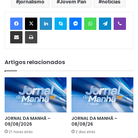
jornalismo
Jovem Pan
notícias
Linkedin
Skype
Messenger
WhatsApp
Telegram
Viber
Compartilhar via e-mail
Imprimir
Artigos relacionados
JORNAL DA MANHÃ –
JORNAL DA MANHÃ –
09/08/2026
08/08/26
21 horas atrás
2 dias atrás