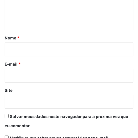
n
t
á
r
Nome
*
i
o
*
E-mail
*
Site
Salvar meus dados neste navegador para a próxima vez que
eu comentar.