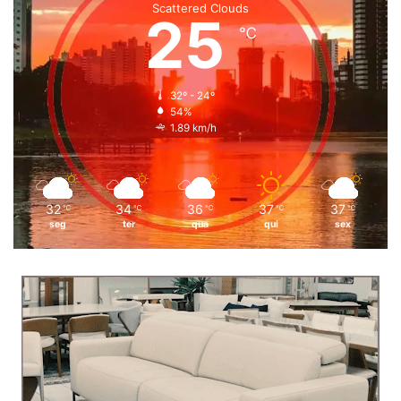
Scattered Clouds
25
℃
32º - 24º
54%
1.89 km/h
32
34
36
37
37
℃
℃
℃
℃
℃
seg
ter
qua
qui
sex