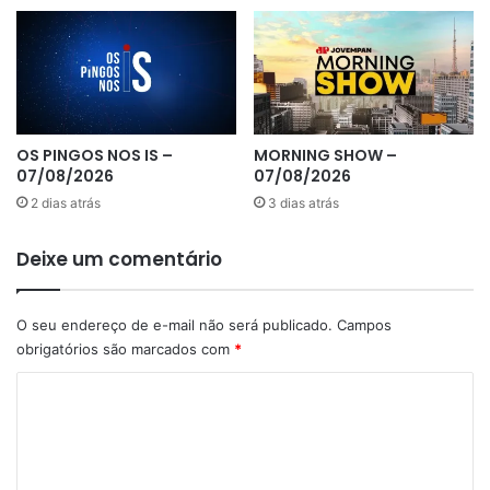
OS PINGOS NOS IS –
MORNING SHOW –
07/08/2026
07/08/2026
2 dias atrás
3 dias atrás
Deixe um comentário
O seu endereço de e-mail não será publicado.
Campos
obrigatórios são marcados com
*
C
o
m
e