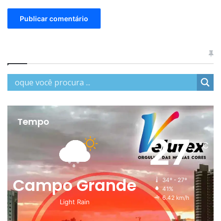
Tempo
27
℃
Campo Grande
34º - 27º
41%
6.42 km/h
Light Rain