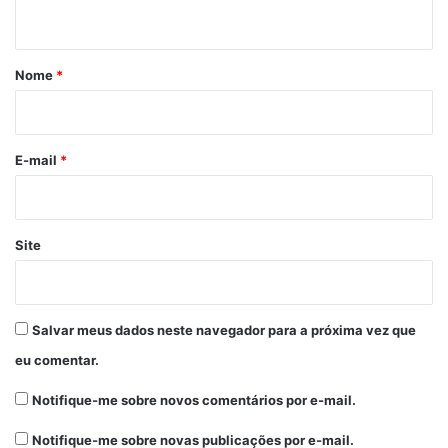
t
á
r
Nome
*
i
o
*
E-mail
*
Site
Salvar meus dados neste navegador para a próxima vez que
eu comentar.
Notifique-me sobre novos comentários por e-mail.
Notifique-me sobre novas publicações por e-mail.