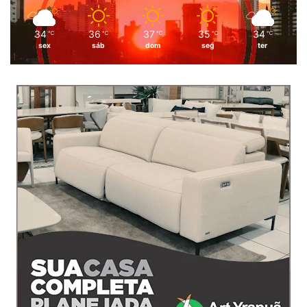
34
36
37
35
34
℃
℃
℃
℃
℃
sex
sáb
dom
seg
ter