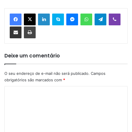
Linkedin
Skype
Messenger
WhatsApp
Telegram
Viber
Compartilhar via e-mail
Imprimir
Deixe um comentário
O seu endereço de e-mail não será publicado.
Campos
obrigatórios são marcados com
*
C
o
m
e
n