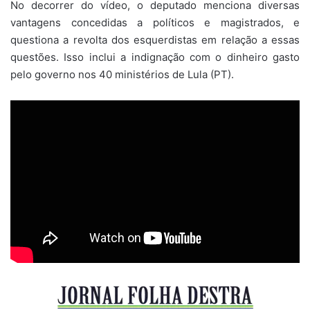
No decorrer do vídeo, o deputado menciona diversas
vantagens concedidas a políticos e magistrados, e
questiona a revolta dos esquerdistas em relação a essas
questões. Isso inclui a indignação com o dinheiro gasto
pelo governo nos 40 ministérios de Lula (PT).