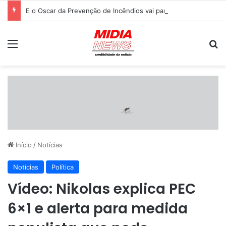
E o Oscar da Prevenção de Incêndios vai para… O Boi Bombeiro do Pantanal.
Menu
P
Início
/
Notícias
Notícias
Política
Vídeo: Nikolas explica PEC
6×1 e alerta para medida