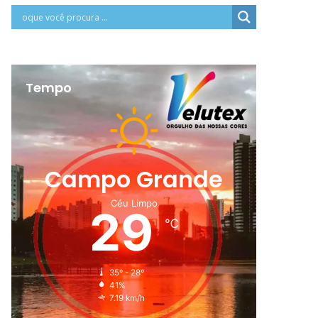
Tempo
Campo Grande
Céu Limpo
29
℃
35º - 28º
41%
7.19 km/h