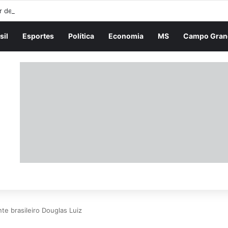
r descobre síndrome de Down aos 23 anos após histórico de três gesta
sil
Esportes
Política
Economia
MS
Campo Gran
te brasileiro Douglas Luiz