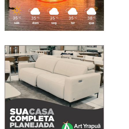
35
35
35
35
38
℃
℃
℃
℃
℃
sáb
dom
seg
ter
qua