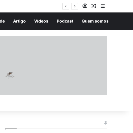
Entrar
Artigo aleatório
Barra Latera
ções com trissomia 21
de
Artigo
Vídeos
Podcast
Quem somos