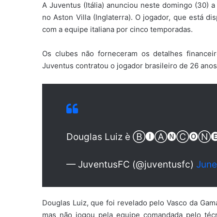
A Juventus (Itália) anunciou neste domingo (30) a
no Aston Villa (Inglaterra). O jogador, que está 
com a equipe italiana por cinco temporadas.
Os clubes não forneceram os detalhes financei
Juventus contratou o jogador brasileiro de 26 ano
Douglas Luiz è Ⓑ🅘Ⓐ🅝Ⓒ🅞Ⓝ
— JuventusFC (@juventusfc)
June
Douglas Luiz, que foi revelado pelo Vasco da Gama
mas não jogou pela equipe comandada pelo técn