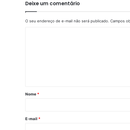
Deixe um comentário
O seu endereço de e-mail não será publicado.
Campos ob
C
o
m
e
n
t
á
r
Nome
*
i
o
*
E-mail
*