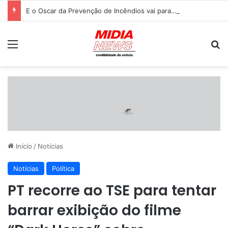
E o Oscar da Prevenção de Incêndios vai para… O Boi Bombeiro do Pantanal.
Menu
P
Início
/
Notícias
Notícias
Política
PT recorre ao TSE para tentar
barrar exibição do filme