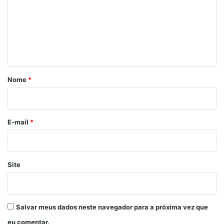
m
e
n
t
á
r
Nome
*
i
o
*
E-mail
*
Site
Salvar meus dados neste navegador para a próxima vez que
eu comentar.