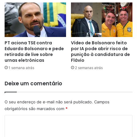
PT aciona TSE contra
Vídeo de Bolsonaro feito
Eduardo Bolsonaro e pede
por IA pode abrir risco de
retirada de live sobre
punição à candidatura de
urnas eletrônicas
Flávio
1 semana atrás
2 semanas atrás
Deixe um comentário
O seu endereço de e-mail não será publicado.
Campos
obrigatórios são marcados com
*
C
o