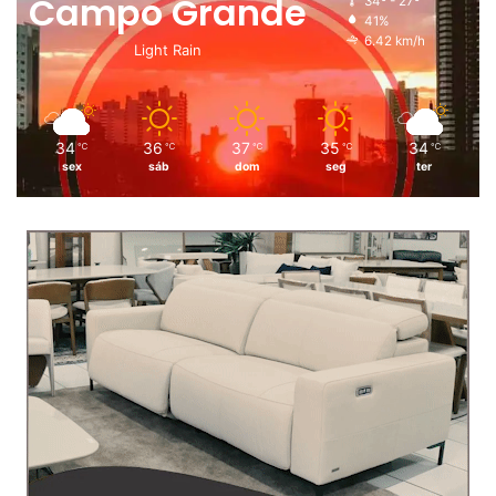
Campo Grande
34º - 27º
41%
6.42 km/h
Light Rain
34
36
37
35
34
℃
℃
℃
℃
℃
sex
sáb
dom
seg
ter