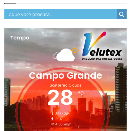
Tempo
Campo Grande
Scattered Clouds
28
℃
32º - 28º
39%
4.65 km/h