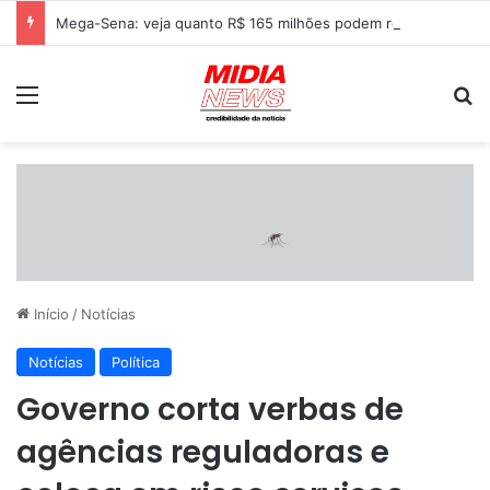
Mega-Sena: veja quanto R$ 165 milhões podem render na poupança, Tesouro Direto e CDB
Menu
P
Início
/
Notícias
Notícias
Política
Governo corta verbas de
agências reguladoras e