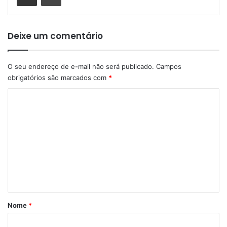
Deixe um comentário
O seu endereço de e-mail não será publicado.
Campos
obrigatórios são marcados com
*
C
o
m
e
n
t
á
r
Nome
*
i