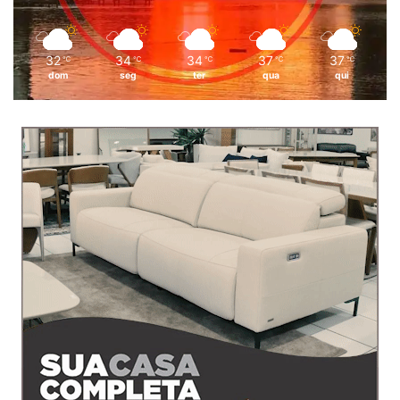
32
34
34
37
37
℃
℃
℃
℃
℃
dom
seg
ter
qua
qui