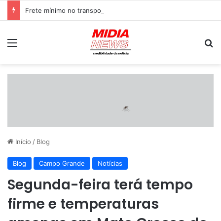
Frete mínimo no transporte de cargas ganha reforço com novas regras de fiscalização
Menu
P
Início
/
Blog
Blog
Campo Grande
Notícias
Segunda-feira terá tempo
firme e temperaturas