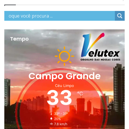
Tempo
Campo Grande
Céu Limpo
33
℃
33º - 31º
20%
7.8 km/h