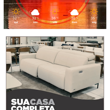
32
32
36
36
35
℃
℃
℃
℃
℃
qui
sex
sáb
dom
seg