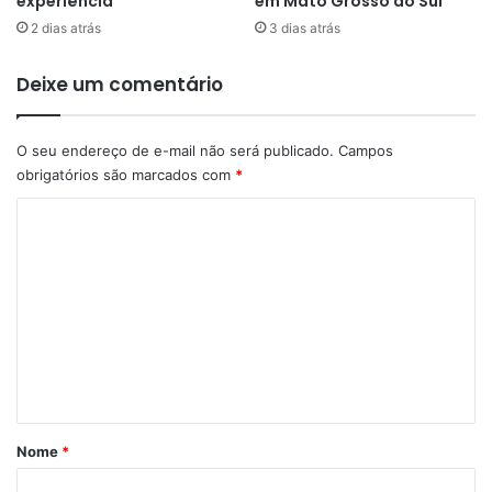
experiência
em Mato Grosso do Sul
2 dias atrás
3 dias atrás
Deixe um comentário
O seu endereço de e-mail não será publicado.
Campos
obrigatórios são marcados com
*
C
o
m
e
n
t
á
r
Nome
*
i