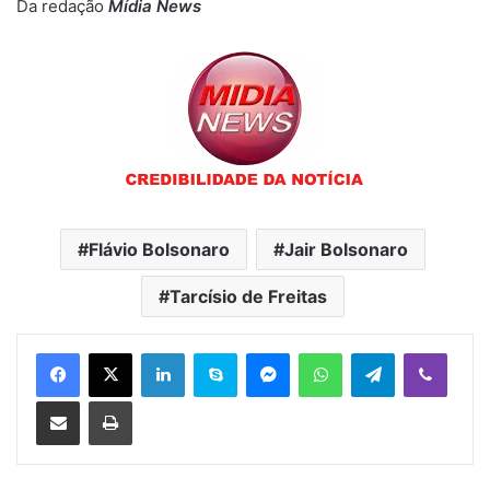
Da redação
Mídia News
Flávio Bolsonaro
Jair Bolsonaro
Tarcísio de Freitas
Linkedin
Skype
Messenger
WhatsApp
Telegram
Viber
Compartilhar via e-mail
Imprimir