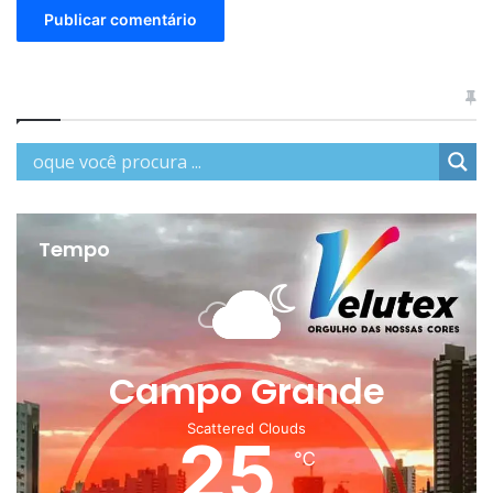
Tempo
Campo Grande
Scattered Clouds
25
℃