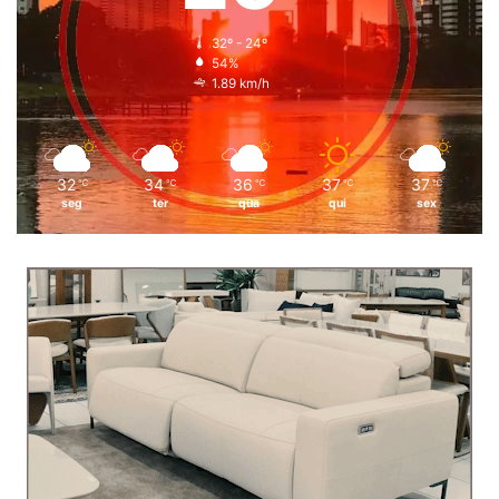
32º - 24º
54%
1.89 km/h
32
34
36
37
37
℃
℃
℃
℃
℃
seg
ter
qua
qui
sex