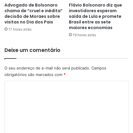
Advogado de Bolsonaro
Flávio Bolsonaro diz que
chama de “cruel e inédita”
investidores esperam
decisão de Moraes sobre
saída de Lula e promete
visitas no Dia dos Pais
Brasil entre as sete
maiores economias
17 horas atrás
19 horas atrás
Deixe um comentário
O seu endereço de e-mail não será publicado.
Campos
obrigatórios são marcados com
*
C
o
m
e
n
t